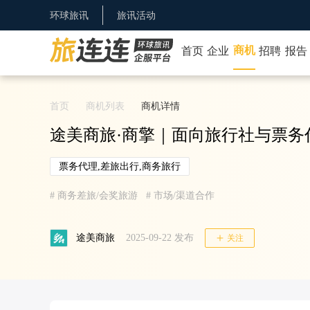
环球旅讯
旅讯活动
商机
首页
企业
招聘
报告
首页
商机列表
商机详情
途美商旅·商擎｜面向旅行社与票务
票务代理,差旅出行,商务旅行
#
商务差旅/会奖旅游
#
市场/渠道合作
途美商旅
2025-09-22
发布
关注