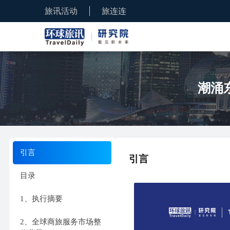
旅讯活动
旅连连
潮涌
引言
引言
目录
1、执行摘要
2、全球商旅服务市场整