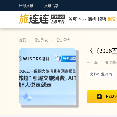
环球旅讯
旅讯活动
报告
首页
企业
商机
招聘
首页
报告列表
报告详情
《
《202
今年五一，春假叠
文旅行业洞察
下载报