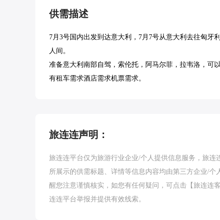
供需描述
7月3号国内出发到达意大利，7月7号从意大利去往匈牙利
人间。

准备意大利南部自驾，索伦托，阿马尔菲，拉韦洛，可以
有租车需求酒店需求机票需求。
旅连连声明：
旅连连平台仅为旅游行业企业/个人提供信息服务，旅连
所展示的供需标题、详情等信息内容均由第三方企业/个
醒您注意谨慎核实，如您有任何疑问，可点击【
旅连连
连连平台举报并提供有效线索。