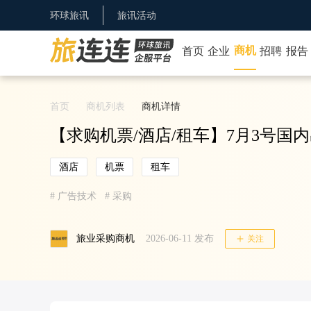
环球旅讯
旅讯活动
商机
首页
企业
招聘
报告
首页
商机列表
商机详情
【求购机票/酒店/租车】7月3号国
酒店
机票
租车
#
广告技术
#
采购
旅业采购商机
2026-06-11
发布
关注