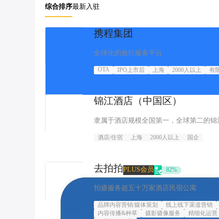
综合排序
最新入驻
携程集团
全球化的旅行服务平台
OTA
IPO上市后
上海
2000人以上
有
锦江酒店（中国区）
隶属于酒店规模全国第一，全球第二的锦
酒店/住宿
上海
2000人以上
国企
去拍拍
PLUS会员
82
%
拍摄服务超五十万家酒店民宿公寓
品牌内容营销/媒体策划
线上线下渠道营销
内容传播&种草
摄影摄像服务
精细化运营