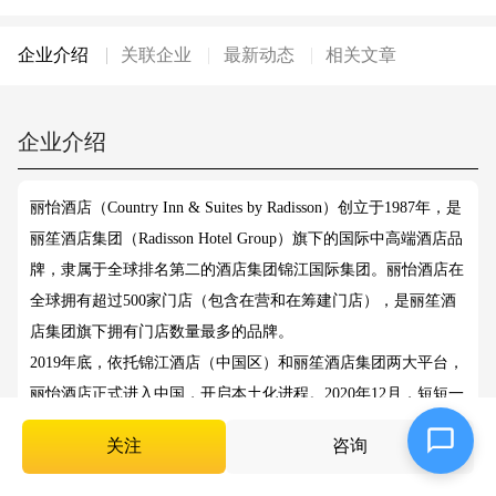
企业介绍
关联企业
最新动态
相关文章
企业介绍
丽怡酒店（Country Inn & Suites by Radisson）创立于1987年，是
丽笙酒店集团（Radisson Hotel Group）旗下的国际中高端酒店品
牌，隶属于全球排名第二的酒店集团锦江国际集团。丽怡酒店在
全球拥有超过500家门店（包含在营和在筹建门店），是丽笙酒
店集团旗下拥有门店数量最多的品牌。
2019年底，依托锦江酒店（中国区）和丽笙酒店集团两大平台，
丽怡酒店正式进入中国，开启本土化进程。2020年12月，短短一
年时间内，丽怡酒店已在近30个商旅城市完成初步布点。
关注
咨询
在中国，丽怡酒店定位为国际中高端酒店品牌。酒店出自国际设
计师手笔，以独具特色的现代风格碰撞经典设计元素，将功能主