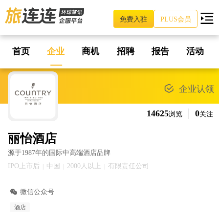
免费入驻
PLUS会员
首页
企业
商机
招聘
报告
活动
企业认领
14625
0
浏览
关注
丽怡酒店
源于1987年的国际中高端酒店品牌
IPO上市后
中国
2000人以上
有限责任公司
|
|
|
微信公众号
酒店