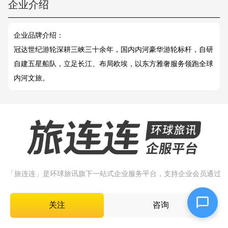
企业介绍
企业品牌介绍：
冠达世纪游轮深耕三峡三十余年，国内内河豪华游轮标杆，自研
自建五星船队，立足长江、布局欧埃，以东方雅奢服务领跑全球
内河文旅。
「
旅
连
连
」
是
环
球
旅
讯
旗
下
一
站
式
企
业
服
务
平
台
，
支
持
企
业
会
员
通
过
发
布
企
业
动
态
、
商
机
、
招
聘
、
报
告
等
方
式
，
实
现
获
取
销
售
线
索
、
招
募
人
才
、
增
加
品
牌
曝
光
等
目
的
。
关注
咨询
首页
已入驻企业
免费入驻