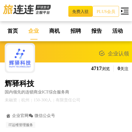
免费入驻
PLUS会员
首页
企业
商机
招聘
报告
活动
企业认领
4717
0
浏览
关注
辉驿科技
国内领先的连锁商业ICT综合服务商
未融资
杭州
150-300人
有限责任公司
|
|
|
企业官网
微信公众号
IT运维管理服务