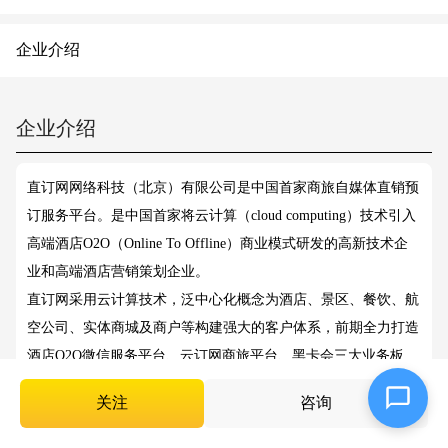
企业介绍
企业介绍
直订网网络科技（北京）有限公司是中国首家商旅自媒体直销预
订服务平台。是中国首家将云计算（cloud computing）技术引入
高端酒店O2O（Online To Offline）商业模式研发的高新技术企
业和高端酒店营销策划企业。
直订网采用云计算技术，泛中心化概念为酒店、景区、餐饮、航
空公司、实体商城及商户等构建强大的客户体系，前期全力打造
酒店O2O微信服务平台、云订网商旅平台、黑卡会三大业务板
块，为B端开发并建设了移动端O2O微官网直销平台，PC端O2O
关注
咨询
官网旗舰店直销平台，提供线上线下相结合的自媒体直销直订服
务。